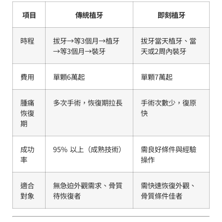
項目
傳統植牙
即刻植牙
時程
拔牙→等3個月→植牙
拔牙當天植牙、當
→等3個月→裝牙
天或2周內裝牙
費用
單顆6萬起
單顆7萬起
腫痛
多次手術，恢復期拉長
手術次數少，復原
恢復
快
期
成功
95% 以上（成熟技術）
需良好條件與經驗
率
操作
適合
無急迫外觀需求、骨質
需快速恢復外觀、
對象
待恢復者
骨質條件佳者