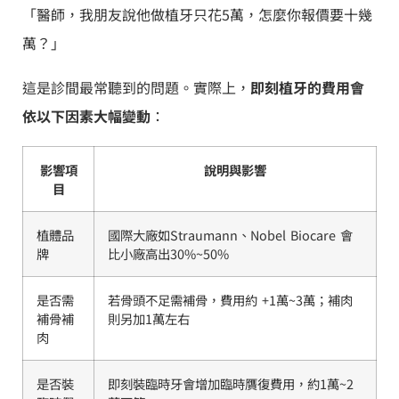
「醫師，我朋友說他做植牙只花5萬，怎麼你報價要十幾
萬？」
這是診間最常聽到的問題。實際上，
即刻植牙的費用會
依以下因素大幅變動
：
影響項
說明與影響
目
植體品
國際大廠如Straumann、Nobel Biocare 會
牌
比小廠高出30%~50%
是否需
若骨頭不足需補骨，費用約 +1萬~3萬；補肉
補骨補
則另加1萬左右
肉
是否裝
即刻裝臨時牙會增加臨時贋復費用，約1萬~2