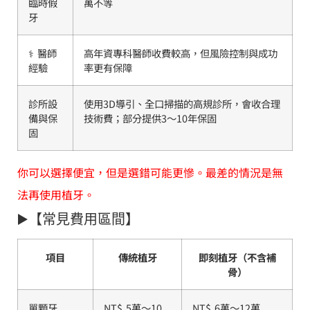
臨時假
萬不等
牙
‍⚕️ 醫師
高年資專科醫師收費較高，但風險控制與成功
經驗
率更有保障
診所設
使用3D導引、全口掃描的高規診所，會收合理
備與保
技術費；部分提供3～10年保固
固
你可以選擇便宜，但是選錯可能更慘。最差的情況是無
法再使用植牙。
▶️【常見費用區間】
項目
傳統植牙
即刻植牙（不含補
骨）
單顆牙
NT$ 5萬～10
NT$ 6萬～12萬