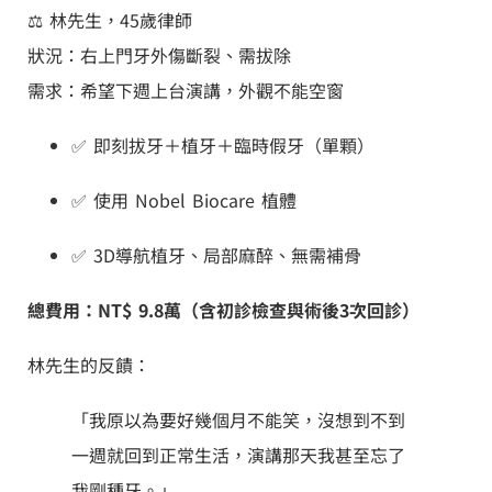
‍⚖️ 林先生，45歲律師
狀況：右上門牙外傷斷裂、需拔除
需求：希望下週上台演講，外觀不能空窗
✅ 即刻拔牙＋植牙＋臨時假牙（單顆）
✅ 使用 Nobel Biocare 植體
✅ 3D導航植牙、局部麻醉、無需補骨
總費用：NT$ 9.8萬（含初診檢查與術後3次回診）
林先生的反饋：
「我原以為要好幾個月不能笑，沒想到不到
一週就回到正常生活，演講那天我甚至忘了
我剛種牙。」