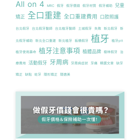
All on 4
兒童
MRC
假牙
假牙價錢
假牙材質
假牙補助
全口重建
全口重建費用
矯正
口腔照護
台北假牙
台北假牙醫師
台北植牙醫師
土城假牙
失敗
新北假牙
新
植牙
北假牙補助
新北全口重建
新北植牙
板橋假牙
植牙ptt
植牙注意事項
植體品牌
植牙使用壽命
樹林假牙
治
牙周病
活動假牙
療費用
牙周病症狀
牙痛
精選文章
缺牙
矯正
缺點
蛀牙
隱形矯正
隱適美