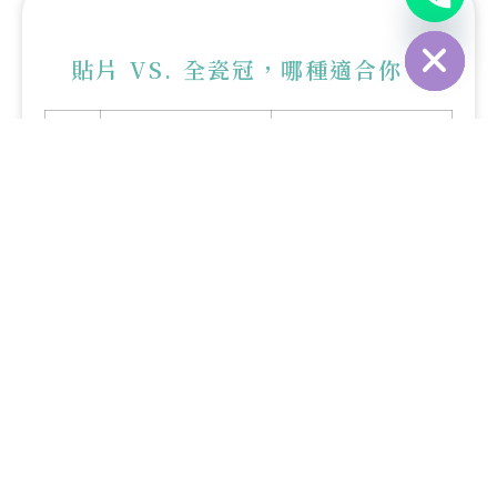
Hide chaty
貼片 VS. 全瓷冠，哪種適合你？
瓷牙貼片
全瓷冠（All-Ceramic
（Veneers）
Crowns）
適
牙齒輕微變色、裂
牙齒嚴重磨損、變色，
合
紋、間隙、排列不整
或曾做過根管治療
對
象
修
只需微量修磨牙齒，
需較多修磨，適合牙齒
磨
保留更多原生牙
結構較弱者
範
圍
美
透光性極佳，像真牙
透光性高，修復結構完
觀
般自然閃亮
整，兼具耐用性
程