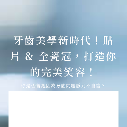
牙齒美學新時代！貼
片 & 全瓷冠，打造你
的完美笑容！
你是否曾經因為牙齒問題感到不自信？
牙齒泛黃、色澤不均，笑起來沒有光澤？
牙齒有縫隙、不整齊，但不想做漫長矯正？
牙齒表面磨損、崩裂，影響美觀與健康？