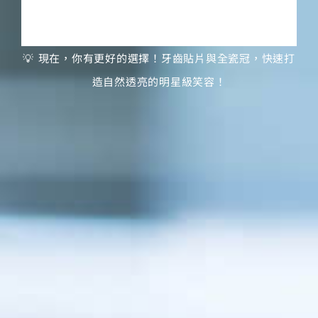
曾做過傳統金屬牙冠，牙齦變黑，想換掉？
💡 現在，你有更好的選擇！牙齒貼片與全瓷冠，快速打
造自然透亮的明星級笑容！