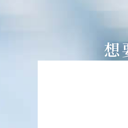
想
過程時間長 – 傳統植
手術創傷較大 
心理壓力大 – 