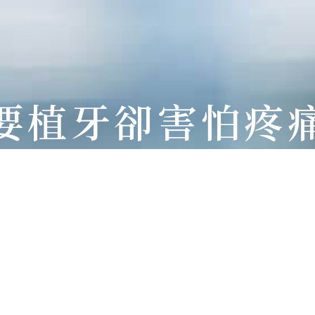
要植牙卻害怕疼
牙手術可能需要 1 小時以上，整個療程
年。
– 術後腫脹、疼痛、出血風險較高，恢
多數人對手術有恐懼感，擔心疼痛與併發