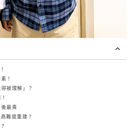
！
要素！
覺得被理解」？
固！
最後最貴
是高難度重建？
性？