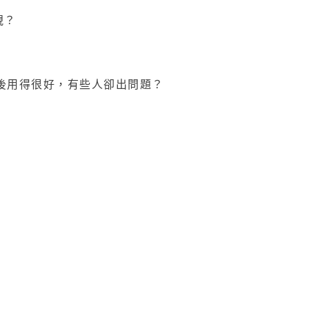
視？
人術後用得很好，有些人卻出問題？
走