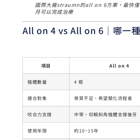
國際大廠straumn的all on 6方案，最快僅
月可以完成治療
All on 4 vs All on 6｜
項目
All on 4
植體數量
4 根
適合對象
骨質不足、希望簡化流程者
咬合力支撐
中等，仰賴斜角植體支撐後牙
使用年限
約10~15年