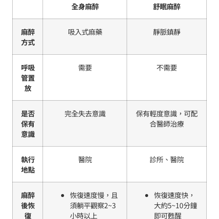
全身麻醉
舒眠麻醉
麻醉
吸入式麻藥
靜脈鎮靜
方式
呼吸
需要
不需要
管置
放
是否
完全失去意識
保有輕度意識，可配
保有
合醫師治療
意識
執行
醫院
診所、醫院
地點
麻醉
恢復速度慢，且
恢復速度快，
後恢
須躺平觀察2~3
大約5~10分鐘
復
小時以上
即可甦醒