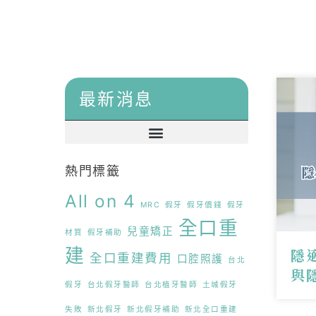
最新消息
牙科全知識
熱門標籤
All on 4
精選文章
MRC
假牙
假牙價錢
假牙
全口重
兒童矯正
材質
假牙補助
醫師文章
建
隱
全口重建費用
口腔照護
台北
與
假牙
台北假牙醫師
台北植牙醫師
土城假牙
植牙手術
失敗
新北假牙
新北假牙補助
新北全口重建