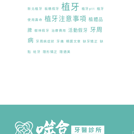
植牙
全口重建
新北植牙
板橋假牙
植牙ptt
植牙
植牙注意事項
植體品
使用壽命
牙齒美容
牙周
牌
活動假牙
樹林假牙
治療費用
病
牙周病症狀
牙痛
精選文章
缺牙矯正
缺
局部假牙
點
蛀牙
隱形矯正
隱適美
牙齒疾病