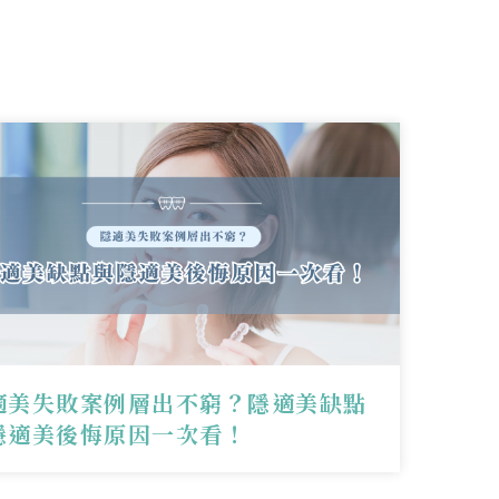
適美失敗案例層出不窮？隱適美缺點
隱適美後悔原因一次看！