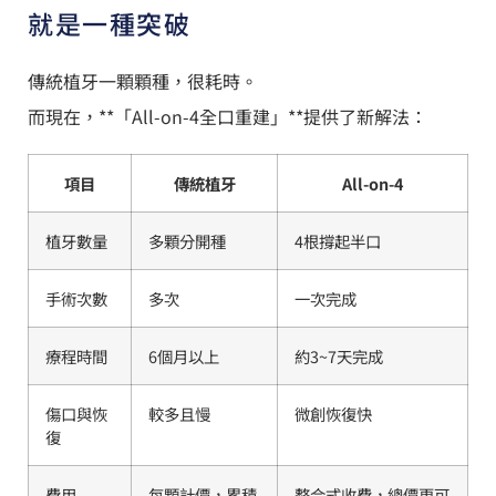
就是一種突破
傳統植牙一顆顆種，很耗時。
而現在，**「All-on-4全口重建」**提供了新解法：
項目
傳統植牙
All-on-4
植牙數量
多顆分開種
4根撐起半口
手術次數
多次
一次完成
療程時間
6個月以上
約3~7天完成
傷口與恢
較多且慢
微創恢復快
復
費用
每顆計價，累積
整合式收費，總價更可