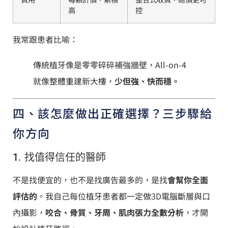
高
控
我常跟患者比喻：
傳統植牙像是零零碎碎補強牆壁，All-on-4
就像整體重建新大樓，
少但強、快而穩。
四、該怎麼做出正確選擇？三步驟給
你方向
1. 找值得信任的醫師
不是找便宜的，也不是找廣告最多的，是找
會幫你全面
評估的
。我自己每位植牙患者都一定做3D電腦斷層與口
內攝影，
咬合、骨質、牙周、肌肉張力全數分析
，才開