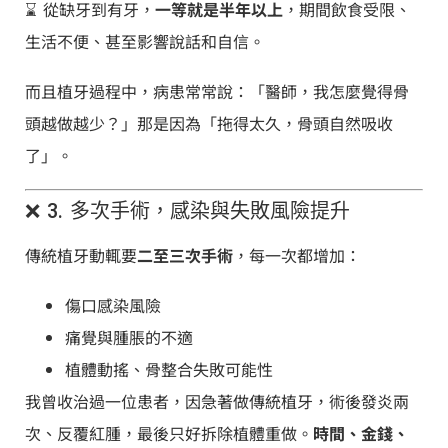
⌛️ 從缺牙到有牙，
一等就是半年以上
，期間飲食受限、
生活不便、甚至影響說話和自信。
而且植牙過程中，病患常常說：「醫師，我怎麼覺得骨
頭越做越少？」那是因為「拖得太久，骨頭自然吸收
了」。
❌ 3. 多次手術，感染與失敗風險提升
傳統植牙動輒要
二至三次手術
，每一次都增加：
傷口感染風險
痛覺與腫脹的不適
植體動搖、骨整合失敗可能性
我曾收治過一位患者，因急著做傳統植牙，術後發炎兩
次、反覆紅腫，最後只好拆除植體重做。
時間、金錢、