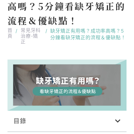
高嗎？5分鐘看缺牙矯正的
流程＆優缺點！
首
常見牙科
/
/
缺牙矯正有用嗎？成功率高嗎？5
頁
治療-矯
分鐘看缺牙矯正的流程＆優缺點！
正
目錄