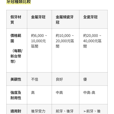
牙冠種類比較
假牙材
金屬牙冠
金屬燒瓷牙
全瓷牙冠
質
冠
價格範
約6,000 ~
約10,000 ~
約20,000 ~
圍
10,000元
20,000元區
40,000元區
區間
間
間
（每顆/
新台幣
幣）
美觀性
不佳
良好
優
強度及
高
中高
中高-高
耐用性
適用對
後牙受力
前牙、後牙
➣前牙、後