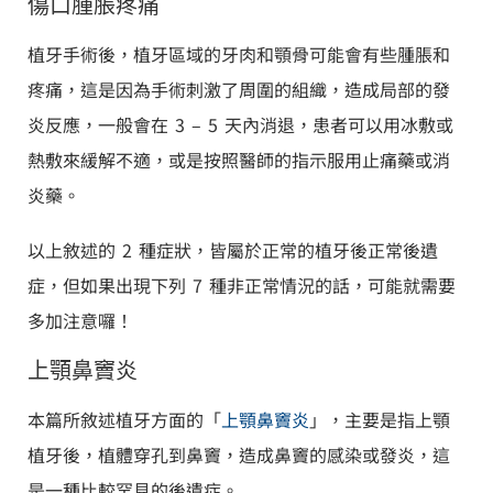
傷口腫脹疼痛
植牙手術後，植牙區域的牙肉和顎骨可能會有些腫脹和
疼痛，這是因為手術刺激了周圍的組織，造成局部的發
炎反應，一般會在 3 – 5 天內消退，患者可以用冰敷或
熱敷來緩解不適，或是按照醫師的指示服用止痛藥或消
炎藥。
以上敘述的 2 種症狀，皆屬於正常的植牙後正常後遺
症，但如果出現下列 7 種非正常情況的話，可能就需要
多加注意囉！
上顎鼻竇炎
本篇所敘述植牙方面的「
上顎鼻竇炎
」，主要是指上顎
植牙後，植體穿孔到鼻竇，造成鼻竇的感染或發炎，這
是一種比較罕見的後遺症。