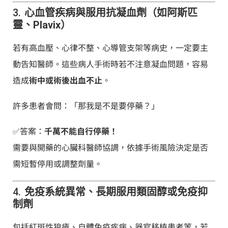
3.
心血管疾病與服用抗凝血劑（如阿斯匹
靈、Plavix）
若有高血壓、心律不整、心導管支架等病史，一定要主
動告知醫師。這些病人手術時若不注意凝血問題，容易
造成
術中或術後出血不止
。
許多患者會問：「那我是不是要停藥？」
✅答案：
千萬不能自行停藥！
需要與開藥的心臟科醫師協調，依據手術風險決定是否
需短暫停用或調整劑量。
4.
免疫系統異常、長期服用類固醇或免疫抑
制劑
包括紅斑性狼瘡、自體免疫疾病、器官移植患者等，若