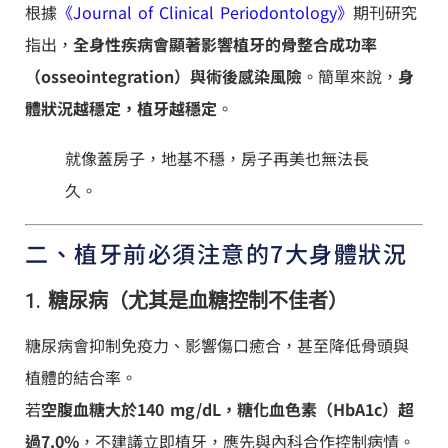
根據
《Journal of Clinical Periodontology》
期刊研究
指出，
全身性疾病會顯著影響植牙的骨整合成功率
（osseointegration）與術後感染風險
。簡單來說，
身
體狀況越穩定，植牙越穩定
。
就像蓋房子，地基不穩，房子再美也無法長
久。
二、植牙前必須注意的7大身體狀況
1.
糖尿病（尤其是血糖控制不佳者）
糖尿病會抑制免疫力、影響傷口癒合，甚至降低骨頭與
植體的結合率。
若
空腹血糖大於140 mg/dL，糖化血色素（HbA1c）超
過7.0%
，不建議立即植牙，應先與內科合作控制病情。