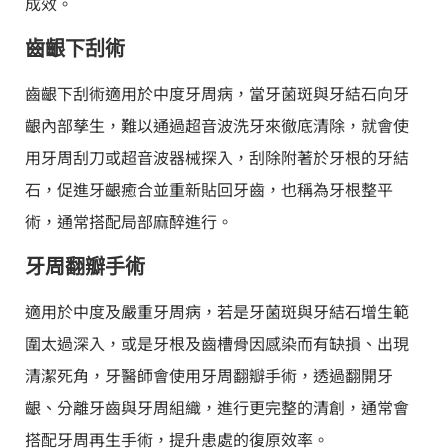
成效。
齒齦下刮術
齒齦下刮術適用於中度牙周病，當牙菌斑與牙結石向牙
齦內部孳生，難以通過超音波洗牙來徹底清除，就會使
用牙周刮刀或超音波器械探入，刮除附著於牙根的牙結
石，促進牙齦癒合並重新貼回牙齒，也稱為牙根整平
術，通常搭配局部麻醉進行。
牙周翻瓣手術
適用於中度及嚴重牙周病，若是牙菌斑與牙結石增生範
圍太過深入，或是牙根及齒槽骨因感染而有缺損、出現
清潔死角，牙醫師會使用牙周翻瓣手術，透過翻開牙
齦、分離牙齒與牙周組織，進行更完整的清創，通常會
搭配牙周再生手術，提升患處的復原效率。